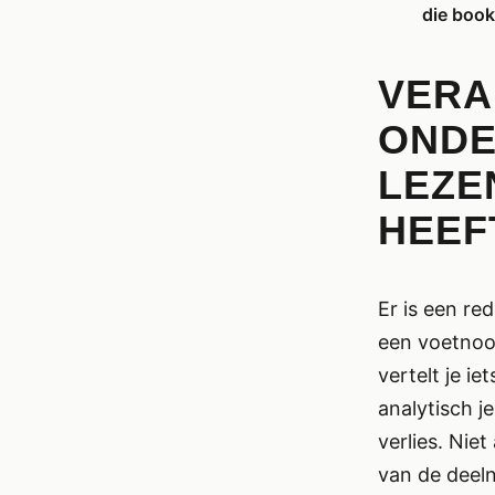
die boo
VERA
ONDE
LEZE
HEEF
Er is een r
een voetnoot
vertelt je i
analytisch j
verlies. Nie
van de deel