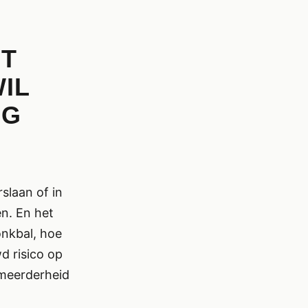
T
IL
IG
slaan of in
en. En het
onkbal, hoe
d risico op
e meerderheid