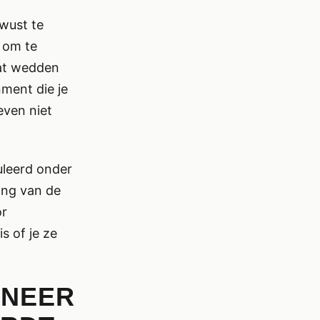
wust te
 om te
dat wedden
nment die je
leven niet
uleerd onder
ing van de
or
s of je ze
NNEER