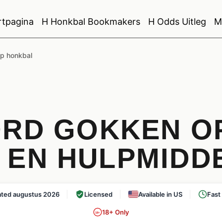
rtpagina
H Honkbal Bookmakers
H Odds Uitleg
M
p honkbal
RD GOKKEN OP
S EN HULPMIDD
ted augustus 2026
Licensed
Available in US
Fast
18+ Only
18+