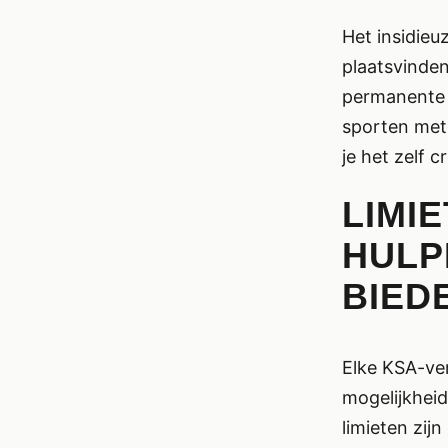
Het insidieu
plaatsvinden 
permanente 
sporten met 
je het zelf c
LIMI
HULP
BIED
Elke KSA-ve
mogelijkheid
limieten zij