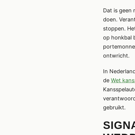
Dat is geen 
doen. Veran
stoppen. He
op honkbal b
portemonnee n
ontwricht.
In Nederlan
de
Wet kans
Kansspelauto
verantwoord 
gebruikt.
SIGN