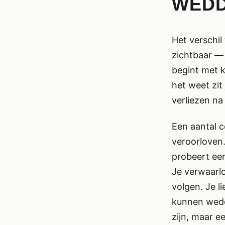
WEDD
Het verschil
zichtbaar — 
begint met k
het weet zit 
verliezen na
Een aantal c
veroorloven. 
probeert eer
Je verwaarlo
volgen. Je l
kunnen wedde
zijn, maar e