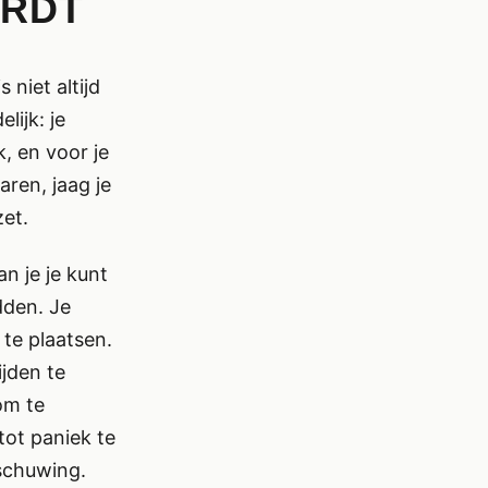
ORDT
niet altijd
lijk: je
, en voor je
aren, jaag je
zet.
n je je kunt
dden. Je
 te plaatsen.
ijden te
om te
tot paniek te
schuwing.