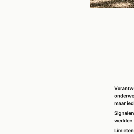
Verantw
onderwer
maar ied
Signale
wedden 
Limieten