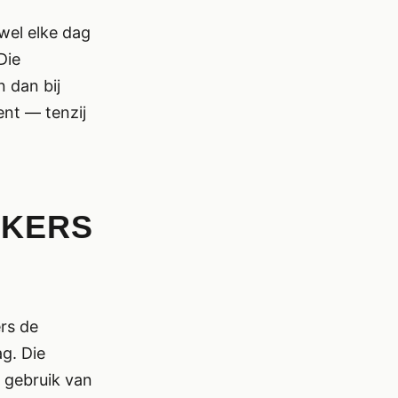
jwel elke dag
Die
 dan bij
ent — tenzij
AKERS
rs de
ag. Die
r gebruik van