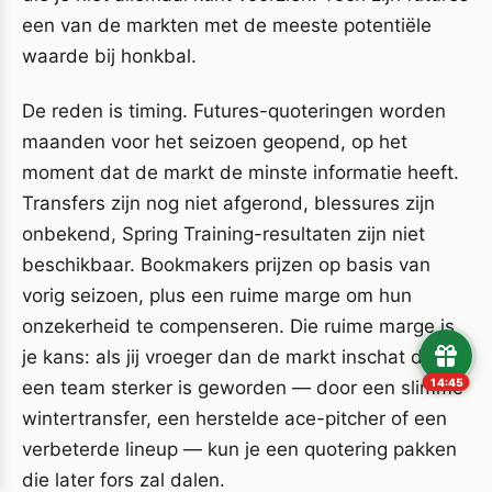
een van de markten met de meeste potentiële
waarde bij honkbal.
De reden is timing. Futures-quoteringen worden
maanden voor het seizoen geopend, op het
moment dat de markt de minste informatie heeft.
Transfers zijn nog niet afgerond, blessures zijn
onbekend, Spring Training-resultaten zijn niet
beschikbaar. Bookmakers prijzen op basis van
vorig seizoen, plus een ruime marge om hun
onzekerheid te compenseren. Die ruime marge is
je kans: als jij vroeger dan de markt inschat dat
14:43
een team sterker is geworden — door een slimme
wintertransfer, een herstelde ace-pitcher of een
verbeterde lineup — kun je een quotering pakken
die later fors zal dalen.