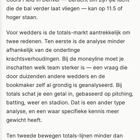
die de bal verder laat vliegen — kan op 11.5 of
hoger staan.
Voor wedders is de totals-markt aantrekkelijk om
twee redenen. Ten eerste is de analyse minder
afhankelijk van de onderlinge
krachtsverhoudingen. Bij de moneyline moet je
inschatten welk team sterker is — een vraag die
door duizenden andere wedders en de
bookmaker zelf al grondig is geanalyseerd. Bij
totals schat je een getal in, gebaseerd op pitching,
batting, weer en stadion. Dat is een ander type
analyse, en een waar specifieke kennis meer
gewicht heeft.
Ten tweede bewegen totals-lijnen minder dan