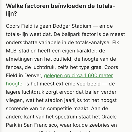
Welke factoren beïnvloeden de totals-
lijn?
Coors Field is geen Dodger Stadium — en de
totals-lijn weet dat. De ballpark factor is de meest
onderschatte variabele in de totals-analyse. Elk
MLB-stadion heeft een eigen karakter: de
afmetingen van het outfield, de hoogte van de
fences, de luchtdruk, zelfs het type gras. Coors
Field in Denver,
gelegen op circa 1.600 meter
hoogte
, is het meest extreme voorbeeld — de
lagere luchtdruk zorgt ervoor dat ballen verder
vliegen, wat het stadion jaarlijks tot het hoogst
scorende van de competitie maakt. Aan de
andere kant van het spectrum staat het Oracle
Park in San Francisco, waar koude zeebries en