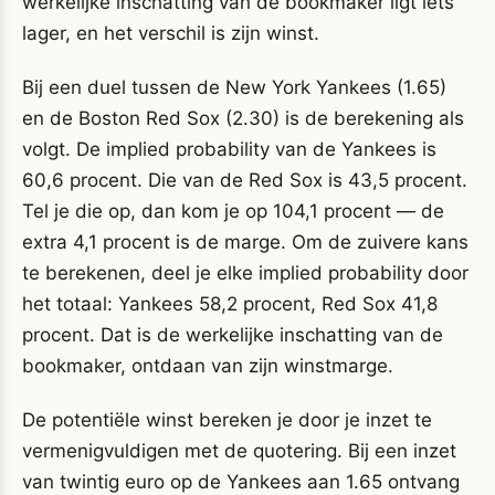
werkelijke inschatting van de bookmaker ligt iets
lager, en het verschil is zijn winst.
Bij een duel tussen de New York Yankees (1.65)
en de Boston Red Sox (2.30) is de berekening als
volgt. De implied probability van de Yankees is
60,6 procent. Die van de Red Sox is 43,5 procent.
Tel je die op, dan kom je op 104,1 procent — de
extra 4,1 procent is de marge. Om de zuivere kans
te berekenen, deel je elke implied probability door
het totaal: Yankees 58,2 procent, Red Sox 41,8
procent. Dat is de werkelijke inschatting van de
bookmaker, ontdaan van zijn winstmarge.
De potentiële winst bereken je door je inzet te
vermenigvuldigen met de quotering. Bij een inzet
van twintig euro op de Yankees aan 1.65 ontvang