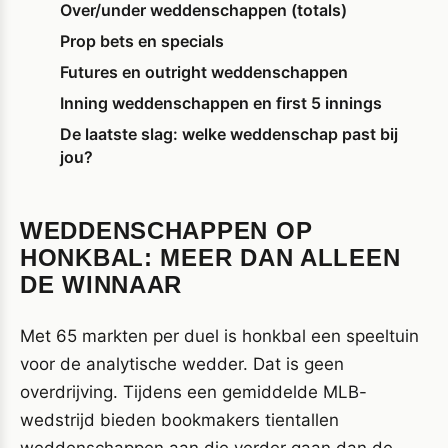
Over/under weddenschappen (totals)
Prop bets en specials
Futures en outright weddenschappen
Inning weddenschappen en first 5 innings
De laatste slag: welke weddenschap past bij
jou?
WEDDENSCHAPPEN OP
HONKBAL: MEER DAN ALLEEN
DE WINNAAR
Met 65 markten per duel is honkbal een speeltuin
voor de analytische wedder. Dat is geen
overdrijving. Tijdens een gemiddelde MLB-
wedstrijd bieden bookmakers tientallen
weddenschappen aan die verder gaan dan de