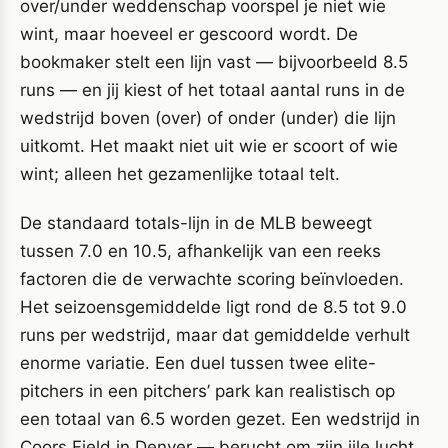
over/under weddenschap voorspel je niet wie
wint, maar hoeveel er gescoord wordt. De
bookmaker stelt een lijn vast — bijvoorbeeld 8.5
runs — en jij kiest of het totaal aantal runs in de
wedstrijd boven (over) of onder (under) die lijn
uitkomt. Het maakt niet uit wie er scoort of wie
wint; alleen het gezamenlijke totaal telt.
De standaard totals-lijn in de MLB beweegt
tussen 7.0 en 10.5, afhankelijk van een reeks
factoren die de verwachte scoring beïnvloeden.
Het seizoensgemiddelde ligt rond de 8.5 tot 9.0
runs per wedstrijd, maar dat gemiddelde verhult
enorme variatie. Een duel tussen twee elite-
pitchers in een pitchers’ park kan realistisch op
een totaal van 6.5 worden gezet. Een wedstrijd in
Coors Field in Denver — berucht om zijn ijle lucht