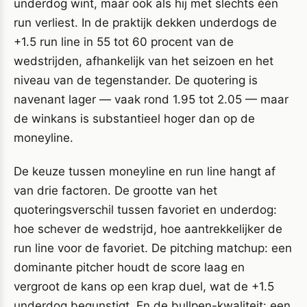
underdog wint, maar ook als hij met slechts één
run verliest. In de praktijk dekken underdogs de
+1.5 run line in 55 tot 60 procent van de
wedstrijden, afhankelijk van het seizoen en het
niveau van de tegenstander. De quotering is
navenant lager — vaak rond 1.95 tot 2.05 — maar
de winkans is substantieel hoger dan op de
moneyline.
De keuze tussen moneyline en run line hangt af
van drie factoren. De grootte van het
quoteringsverschil tussen favoriet en underdog:
hoe schever de wedstrijd, hoe aantrekkelijker de
run line voor de favoriet. De pitching matchup: een
dominante pitcher houdt de score laag en
vergroot de kans op een krap duel, wat de +1.5
underdog begunstigt. En de bullpen-kwaliteit: een