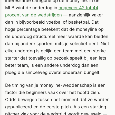
interessante categorie op de moneyline. In de
MLB wint de underdog in
ongeveer 42 tot 44
procent van de wedstrijden
— aanzienlijk vaker
dan in bijvoorbeeld voetbal of basketbal. Dat
hoge percentage betekent dat de moneyline op
de underdog structureel meer waarde kan bieden
dan bij andere sporten, mits je selectief bent. Niet
elke underdog is gelijk: een team met een sterke
starter dat toevallig op bezoek speelt bij een iets
beter team, is een andere underdog dan een
ploeg die simpelweg overal onderaan bungelt.
De timing van je moneyline-weddenschap is een
factor die beginners vaak over het hoofd zien.
Odds bewegen tussen het moment dat ze worden
gepubliceerd en de eerste pitch. Als een starting
pitcher vlak voor de wedstrijd wordt gewisseld —