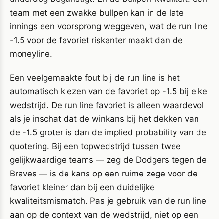
team met een zwakke bullpen kan in de late
innings een voorsprong weggeven, wat de run line
-1.5 voor de favoriet riskanter maakt dan de
moneyline.
Een veelgemaakte fout bij de run line is het
automatisch kiezen van de favoriet op -1.5 bij elke
wedstrijd. De run line favoriet is alleen waardevol
als je inschat dat de winkans bij het dekken van
de -1.5 groter is dan de implied probability van de
quotering. Bij een topwedstrijd tussen twee
gelijkwaardige teams — zeg de Dodgers tegen de
Braves — is de kans op een ruime zege voor de
favoriet kleiner dan bij een duidelijke
kwaliteitsmismatch. Pas je gebruik van de run line
aan op de context van de wedstrijd, niet op een