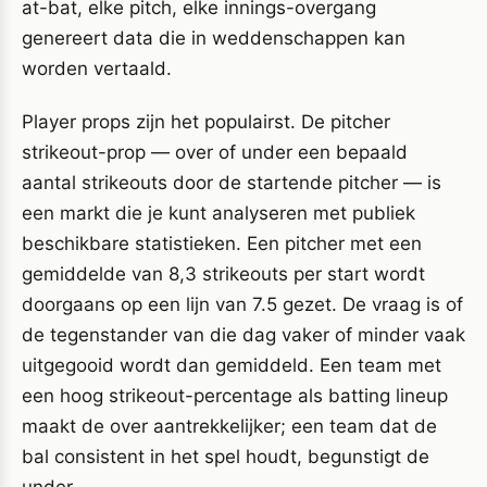
at-bat, elke pitch, elke innings-overgang
genereert data die in weddenschappen kan
worden vertaald.
Player props zijn het populairst. De pitcher
strikeout-prop — over of under een bepaald
aantal strikeouts door de startende pitcher — is
een markt die je kunt analyseren met publiek
beschikbare statistieken. Een pitcher met een
gemiddelde van 8,3 strikeouts per start wordt
doorgaans op een lijn van 7.5 gezet. De vraag is of
de tegenstander van die dag vaker of minder vaak
uitgegooid wordt dan gemiddeld. Een team met
een hoog strikeout-percentage als batting lineup
maakt de over aantrekkelijker; een team dat de
bal consistent in het spel houdt, begunstigt de