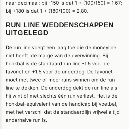
naar decimaal: bij -150 is dat 1 + (100/150) = 1.67;
bij +180 is dat 1 + (180/100) = 2.80.
RUN LINE WEDDENSCHAPPEN
UITGELEGD
De run line voegt een laag toe die de moneyline
niet heeft: de marge van de overwinning. Bij
honkbal is de standaard run line -1.5 voor de
favoriet en +1.5 voor de underdog. De favoriet
moet met twee of meer runs winnen om de run
line te dekken. De underdog dekt de run line als
hij wint óf met slechts één run verliest. Het is de
honkbal-equivalent van de handicap bij voetbal,
met het verschil dat de standaardlijn vrijwel altijd
anderhalve run is.