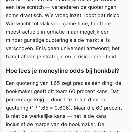
een late scratch — veranderen de quoteringen
soms drastisch. Wie vroeg inzet, loopt dat risico.
Wie wacht tot vlak voor game time, heeft de
meest actuele informatie maar mogelijk een
minder gunstige quotering als de markt al is
verschoven. Er is geen universeel antwoord; het
hangt af van je strategie en je risicobereidheid.
Hoe lees je moneyline odds bij honkbal?
Een quotering van 1.65 zegt precies één ding: de
bookmaker geeft dit team 60 procent kans. Dat
percentage krijg je door 1 te delen door de
quotering (1 / 1.65 = 0.606). Maar die 60 procent
is niet de werkelijke kans — het is de kans
inclusief de marge van de bookmaker. De