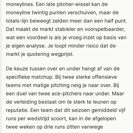
moneylines. Een late pitcher-wissel kan de
moneyline twintig punten verschuiven, maar de
totals-lijn beweegt zelden meer dan een half punt.
Dat maakt de markt stabieler en voorspelbaarder,
wat een voordeel is als je vroeg inzet op basis van
je eigen analyse. Je loopt minder risico dat de
markt je quotering wegprijst.
De keuze tussen over en under hangt af van de
specifieke matchup. Bij twee sterke offensieve
teams met matige pitching neig je naar over. Bij
een duel van twee ace-pitchers naar under. Maar
de verleiding bestaat om te sterk te leunen op
reputatie. Een team dat dit seizoen gemiddeld vijf
runs per wedstrijd scoort, kan in de afgelopen
twee weken op drie runs zitten vanwege