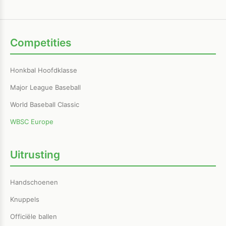
Competities
Honkbal Hoofdklasse
Major League Baseball
World Baseball Classic
WBSC Europe
Uitrusting
Handschoenen
Knuppels
Officiële ballen