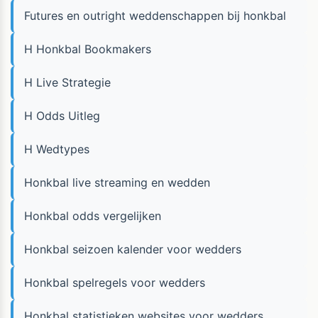
Futures en outright weddenschappen bij honkbal
H Honkbal Bookmakers
H Live Strategie
H Odds Uitleg
H Wedtypes
Honkbal live streaming en wedden
Honkbal odds vergelijken
Honkbal seizoen kalender voor wedders
Honkbal spelregels voor wedders
Honkbal statistieken websites voor wedders