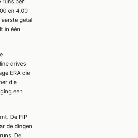
e runs per
,00 en 4,00
 eerste getal
t in één
de
line drives
lage ERA die
her die
iging een
mt. De FIP
aar de dingen
 runs. De