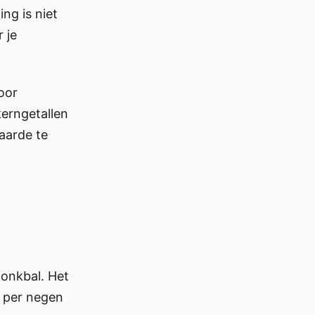
ing is niet
 je
voor
kerngetallen
aarde te
onkbal. Het
t per negen