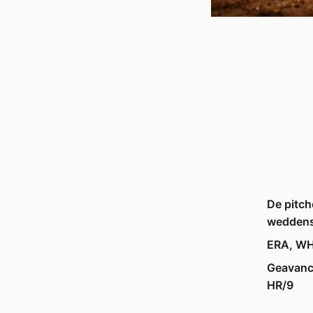
De pitch
wedden
ERA, WHI
Geavance
HR/9