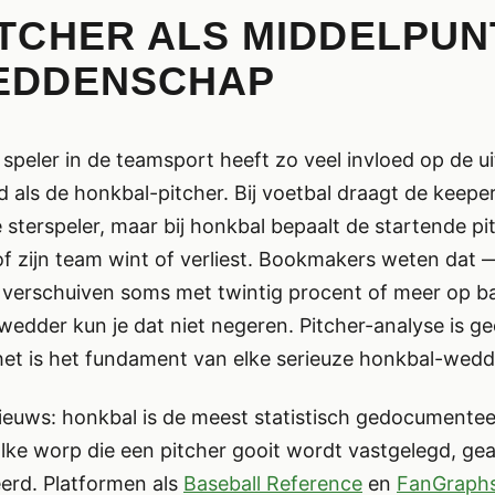
ITCHER ALS MIDDELPUN
EDDENSCHAP
speler in de teamsport heeft zo veel invloed op de u
 als de honkbal-pitcher. Bij voetbal draagt de keeper b
 sterspeler, maar bij honkbal bepaalt de startende pi
f zijn team wint of verliest. Bookmakers weten dat 
 verschuiven soms met twintig procent of meer op ba
s wedder kun je dat niet negeren. Pitcher-analyse is g
 het is het fundament van elke serieuze honkbal-wed
ieuws: honkbal is de meest statistisch gedocumentee
Elke worp die een pitcher gooit wordt vastgelegd, ge
erd. Platformen als
Baseball Reference
en
FanGraph