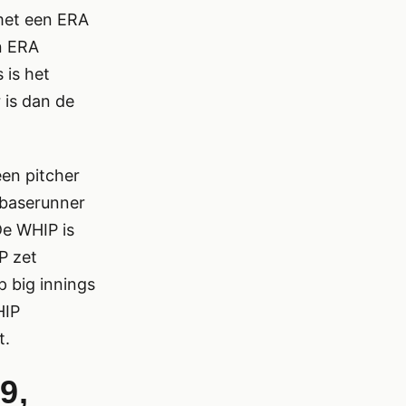
 met een ERA
jn ERA
 is het
r is dan de
en pitcher
 baserunner
De WHIP is
P zet
 big innings
HIP
t.
9,