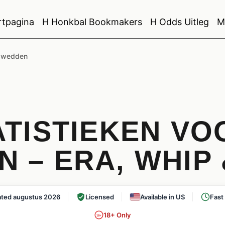
rtpagina
H Honkbal Bookmakers
H Odds Uitleg
M
en wedden
ATISTIEKEN V
 – ERA, WHIP
ted augustus 2026
Licensed
Available in US
Fast
18+ Only
18+