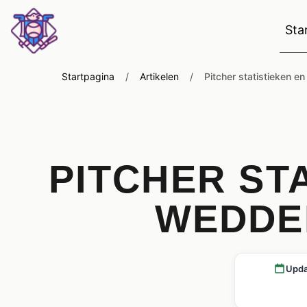
Sta
Startpagina
/
Artikelen
/
Pitcher statistieken 
PITCHER ST
WEDDEN
Upda