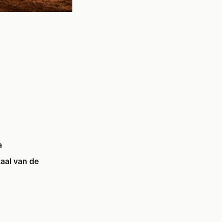
a
taal van de