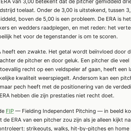
 ERA van 3,00 betekent dat de pitcher gemiddeld dri
dstrijd toelaat. Onder de 3,00 is uitstekend, tussen 3
ddeld, boven de 5,00 is een probleem. De ERA is het
ers en wedders raadplegen, en met reden: het vertel
oeilijk het voor de tegenstander is om te scoren.
 heeft een zwakte. Het getal wordt beïnvloed door 
achter de pitcher en door geluk. Een pitcher die veel 
 toevallig recht op een veldspeler af gaan, heeft een 
rkelijke kwaliteit weerspiegelt. Andersom kan een pitc
 maar pech heeft met de positionering van de verded
RA hebben die zijn prestaties niet recht doet.
 de
FIP
— Fielding Independent Pitching — in beeld ko
 de ERA van een pitcher zou zijn als je alleen kijkt n
 controleert: strikeouts, walks, hit-by-pitches en home