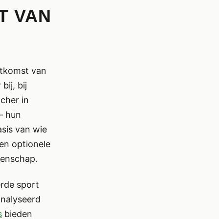
T VAN
itkomst van
ij, bij
tcher in
— hun
sis van wie
een optionele
denschap.
rde sport
analyseerd
s
bieden