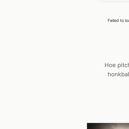
Failed to l
Hoe pitc
honkbal