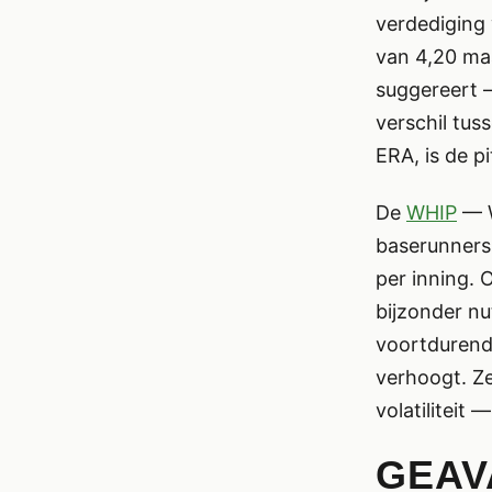
verdediging 
van 4,20 maa
suggereert —
verschil tuss
ERA, is de 
De
WHIP
— W
baserunners
per inning. 
bijzonder nu
voortdurend 
verhoogt. Ze
volatiliteit 
GEAV