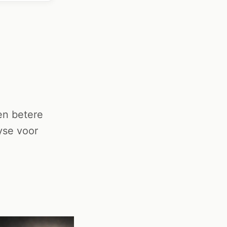
en betere
yse voor