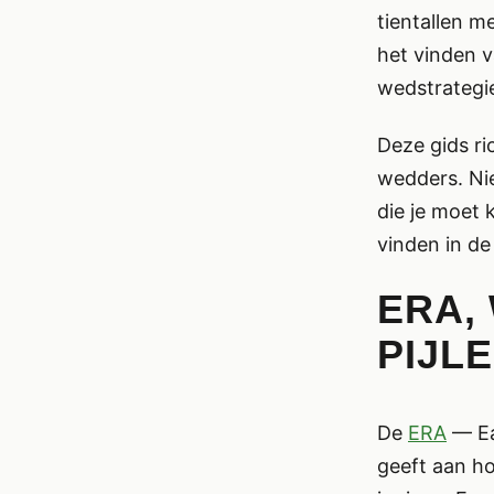
tientallen me
het vinden v
wedstrategi
Deze gids ri
wedders. Nie
die je moet
vinden in de
ERA, 
PIJL
De
ERA
— Ea
geeft aan ho