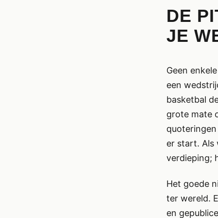
DE P
JE W
Geen enkele 
een wedstrijd
basketbal de
grote mate o
quoteringen
er start. Al
verdieping;
Het goede n
ter wereld. 
en gepublice