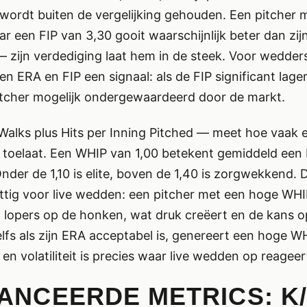
wordt buiten de vergelijking gehouden. Een pitcher
r een FIP van 3,30 gooit waarschijnlijk beter dan zi
 zijn verdediging laat hem in de steek. Voor wedders
en ERA en FIP een signaal: als de FIP significant lage
pitcher mogelijk ondergewaardeerd door de markt.
alks plus Hits per Inning Pitched — meet hoe vaak e
 toelaat. Een WHIP van 1,00 betekent gemiddeld een
Onder de 1,10 is elite, boven de 1,40 is zorgwekkend. 
ttig voor live wedden: een pitcher met een hoge WHI
lopers op de honken, wat druk creëert en de kans op
lfs als zijn ERA acceptabel is, genereert een hoge W
— en volatiliteit is precies waar live wedden op reageer
ANCEERDE METRICS: K/