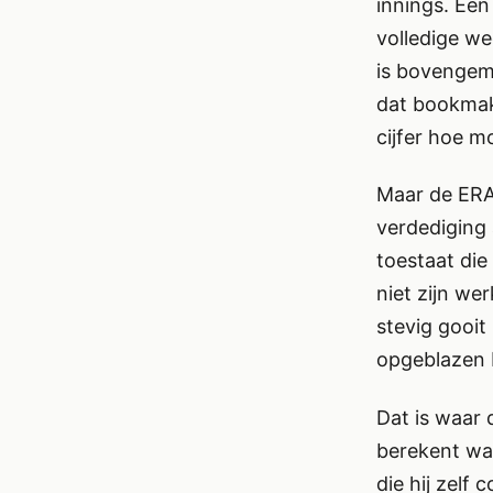
innings. Een
volledige we
is bovengemi
dat bookmak
cijfer hoe m
Maar de ERA
verdediging 
toestaat die
niet zijn we
stevig gooit
opgeblazen E
Dat is waar
berekent wat
die hij zelf