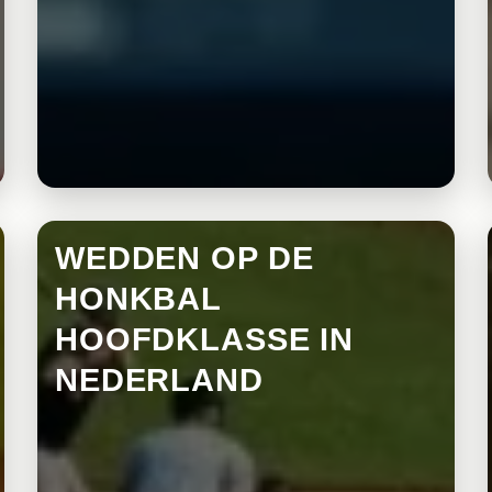
WEDDEN OP DE
HONKBAL
HOOFDKLASSE IN
NEDERLAND