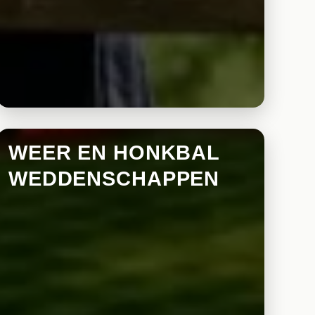
WEER EN HONKBAL
WEDDENSCHAPPEN