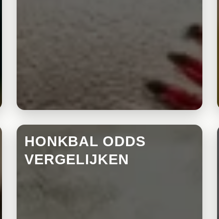
HONKBAL ODDS
VERGELIJKEN