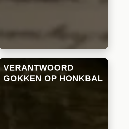
VERANTWOORD
GOKKEN OP HONKBAL