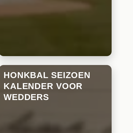
HONKBAL SEIZOEN
KALENDER VOOR
WEDDERS