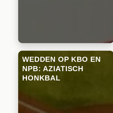
WEDDEN OP KBO EN
NPB: AZIATISCH
HONKBAL