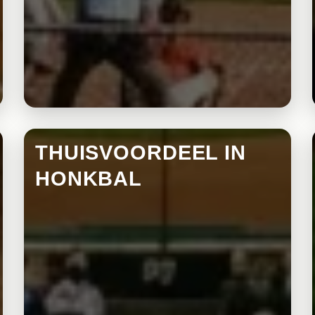
THUISVOORDEEL IN
HONKBAL