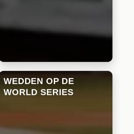
WEDDEN OP DE
WORLD SERIES