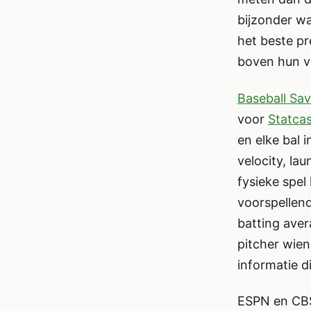
bijzonder w
het beste pr
boven hun v
Baseball Sa
voor
Statca
en elke bal i
velocity, la
fysieke spel
voorspellend
batting aver
pitcher wien
informatie d
ESPN en CBS