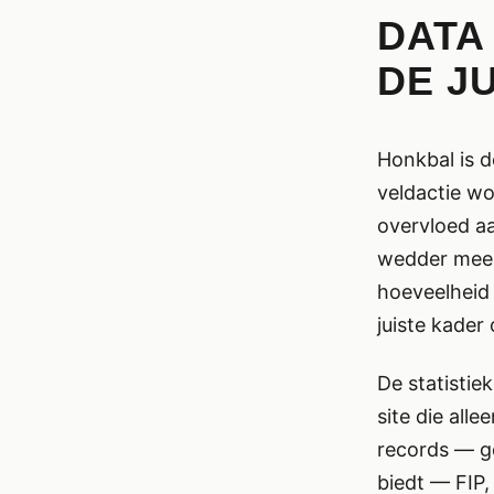
DATA
DE J
Honkbal is d
veldactie wo
overvloed aa
wedder meer
hoeveelheid 
juiste kader
De statistie
site die all
records — ge
biedt — FIP,