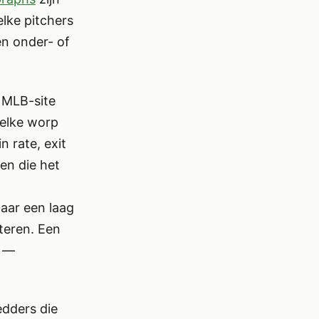
lke pitchers
en onder- of
e MLB-site
elke worp
n rate, exit
en die het
aar een laag
teren. Een
d —
edders die