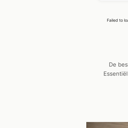
Failed to l
De bes
Essentië