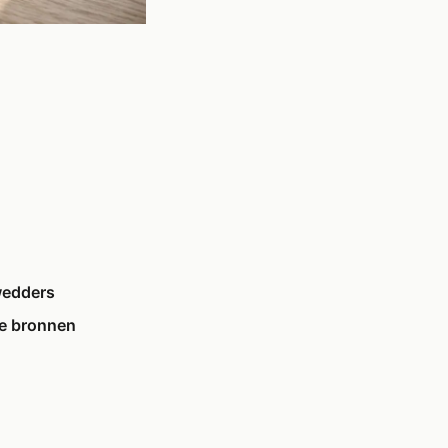
wedders
te bronnen