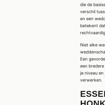
die de basis
verschil tus
en een wedde
betekent dat
rechtvaardige
Niet elke we
weddenschap
Een gevorder
een bredere 
je niveau en 
verwerken.
ESSE
HONK