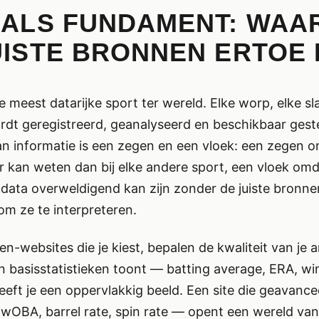
 ALS FUNDAMENT: WAA
UISTE BRONNEN ERTOE
e meest datarijke sport ter wereld. Elke worp, elke sl
rdt geregistreerd, geanalyseerd en beschikbaar geste
n informatie is een zegen en een vloek: een zegen om
 kan weten dan bij elke andere sport, een vloek omd
data overweldigend kan zijn zonder de juiste bronne
 om ze te interpreteren.
ken-websites die je kiest, bepalen de kwaliteit van je 
een basisstatistieken toont — batting average, ERA, wi
eft je een oppervlakkig beeld. Een site die geavanc
 wOBA, barrel rate, spin rate — opent een wereld van