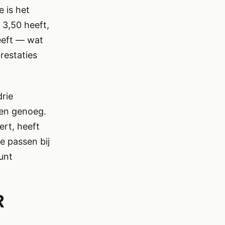
e is het
 3,50 heeft,
eeft — wat
restaties
drie
nen genoeg.
ert, heeft
e passen bij
kunt
R