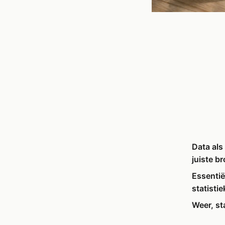
Data al
juiste b
Essentië
statisti
Weer, st