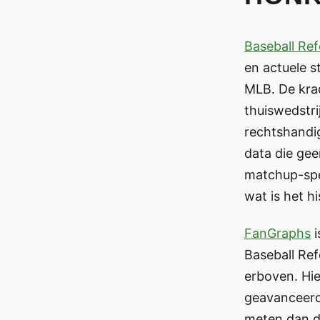
Baseball Re
en actuele s
MLB. De krac
thuiswedstri
rechtshandig
data die gee
matchup-spe
wat is het h
FanGraphs
i
Baseball Ref
erboven. Hie
geavanceerde
meten dan de