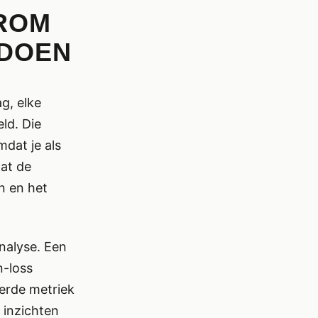
ROM
 DOEN
ag, elke
ld. Die
dat je als
at de
n en het
analyse. Een
n-loss
eerde metriek
 inzichten