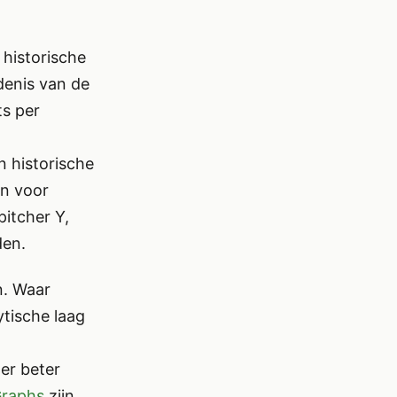
 historische
edenis van de
ts per
n historische
on voor
itcher Y,
den.
n. Waar
ytische laag
er beter
Graphs
zijn