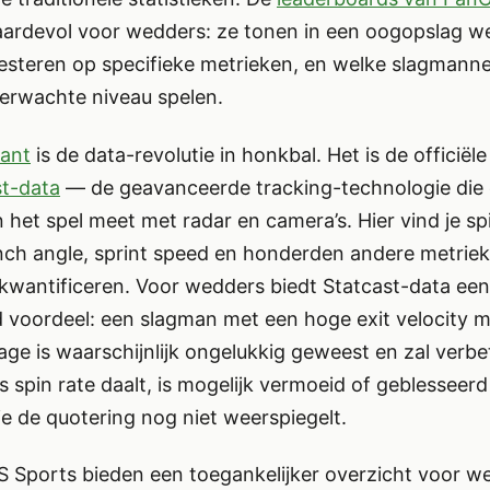
aardevol voor wedders: ze tonen in een oogopslag we
esteren op specifieke metrieken, en welke slagmann
erwachte niveau spelen.
vant
is de data-revolutie in honkbal. Het is de officiël
st-data
— de geavanceerde tracking-technologie die 
n het spel meet met radar en camera’s. Hier vind je spi
unch angle, sprint speed en honderden andere metriek
 kwantificeren. Voor wedders biedt Statcast-data een
 voordeel: een slagman met een hoge exit velocity m
age is waarschijnlijk ongelukkig geweest en zal verbe
s spin rate daalt, is mogelijk vermoeid of geblesseer
ie de quotering nog niet weerspiegelt.
 Sports bieden een toegankelijker overzicht voor w