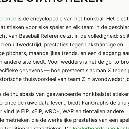
ference
is de encyclopedie van het honkbal. Het biedt
tatistieken voor elke speler en elk team in de geschi
ht van Baseball Reference zit in de volledigheid: spli
jd en uitwedstrijd, prestaties tegen linkshandige en
e pitchers, maandelijkse trends, en een diepgang aa
n andere site biedt. Voor wedders is het de go-to br
cifieke gegevens — hoe presteert slagman X tegen p
istorische thuisvoordeel van team Z in avondwedstrij
s de thuisbasis van geavanceerde honkbalstatistieke
erence de ruwe data levert, biedt FanGraphs de anal
r vind je FIP, xFIP, wRC+, WAR en tientallen andere
 metrieken die de werkelijke prestaties van een spel
 traditionele statistieken. De
leaderboards van Fan