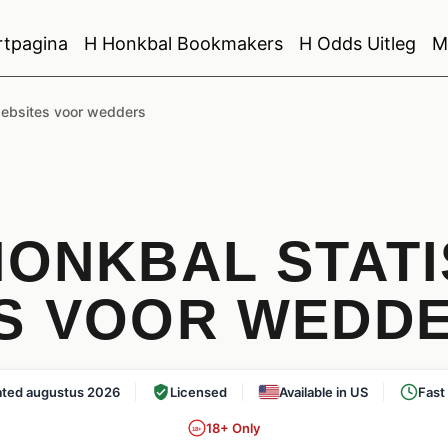
rtpagina
H Honkbal Bookmakers
H Odds Uitleg
M
websites voor wedders
HONKBAL STATI
S VOOR WEDDER
ted augustus 2026
Licensed
Available in US
Fast
18+ Only
18+