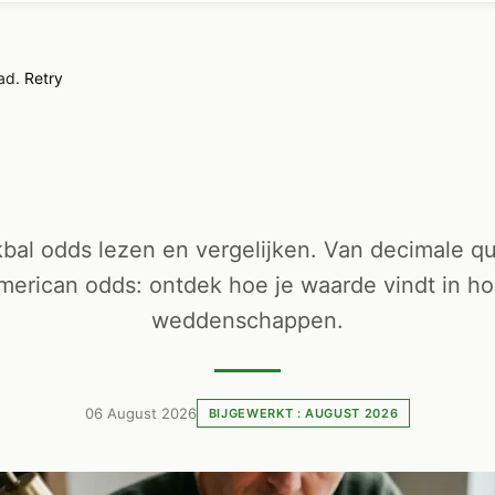
oad.
Retry
bal odds lezen en vergelijken. Van decimale q
merican odds: ontdek hoe je waarde vindt in h
weddenschappen.
06 August 2026
BIJGEWERKT : AUGUST 2026