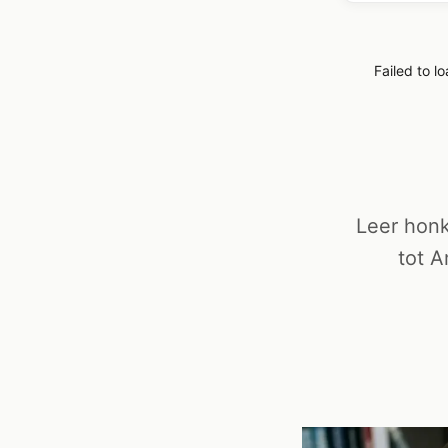
Failed to l
Leer honk
tot A