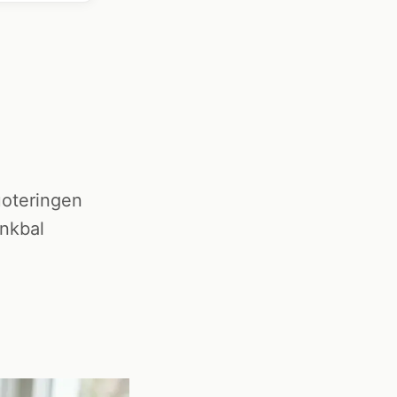
uoteringen
onkbal