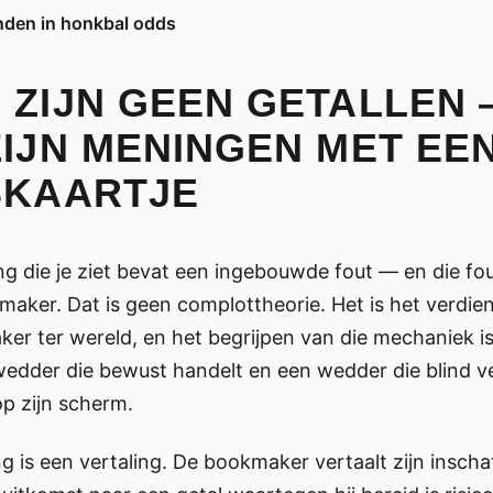
nden in honkbal odds
 ZIJN GEEN GETALLEN
ZIJN MENINGEN MET EE
SKAARTJE
ng die je ziet bevat een ingebouwde fout — en die fou
aker. Dat is geen complottheorie. Het is het verdi
er ter wereld, en het begrijpen van die mechaniek is
wedder die bewust handelt en een wedder die blind v
op zijn scherm.
g is een vertaling. De bookmaker vertaalt zijn inscha