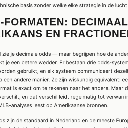
chnische basis zonder welke elke strategie in de lucht
-FORMATEN: DECIMAAL
IKAANS EN FRACTIONE
d zie je decimale odds — maar begrijpen hoe de ande
t je een betere wedder. Er bestaan drie odds-syste
worden gebruikt, en elk systeem communiceert dezel
p een andere manier. Ze zijn wiskundig equivalent: e
ormat is exact om te rekenen naar het andere. Maar 
verschilt, en dat verschil leidt regelmatig tot verwarr
 MLB-analyses leest op Amerikaanse bronnen.
ds zijn de standaard in Nederland en de meeste Eur