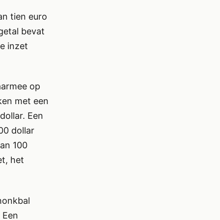
an tien euro
getal bevat
e inzet
daarmee op
rken met een
ollar. Een
00 dollar
van 100
t, het
 honkbal
. Een