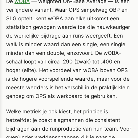
De
wOBA
— weighted On-Base Average — is een
verfijndere variant. Waar OPS simpelweg OBP en
SLG optelt, kent wOBA aan elke uitkomst een
statistisch gewogen waarde toe die nauwkeuriger
de werkelijke bijdrage aan runs weergeeft. Een
walk is minder waard dan een single, een single
minder dan een double, enzovoort. De wOBA-
schaal loopt van circa .290 (zwak) tot .400 en
hoger (elite). Het voordeel van wOBA boven OPS
is de hogere voorspellende waarde, maar voor de
meeste wedders is het verschil in de praktijk klein
genoeg om OPS als werkpaard te gebruiken.
Welke metriek je ook kiest, het principe is
hetzelfde: je zoekt slagmannen die consistent
bijdragen aan de runproductie van hun team. Voor
over/under weddenschappen kijk je naar de