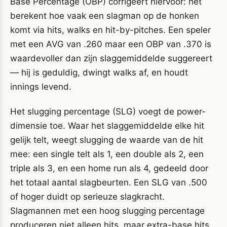
Base Percentage (OBP) corrigeert hiervoor: het
berekent hoe vaak een slagman op de honken
komt via hits, walks en hit-by-pitches. Een speler
met een AVG van .260 maar een OBP van .370 is
waardevoller dan zijn slaggemiddelde suggereert
— hij is geduldig, dwingt walks af, en houdt
innings levend.
Het slugging percentage (SLG) voegt de power-
dimensie toe. Waar het slaggemiddelde elke hit
gelijk telt, weegt slugging de waarde van de hit
mee: een single telt als 1, een double als 2, een
triple als 3, en een home run als 4, gedeeld door
het totaal aantal slagbeurten. Een SLG van .500
of hoger duidt op serieuze slagkracht.
Slagmannen met een hoog slugging percentage
produceren niet alleen hits, maar extra-base hits